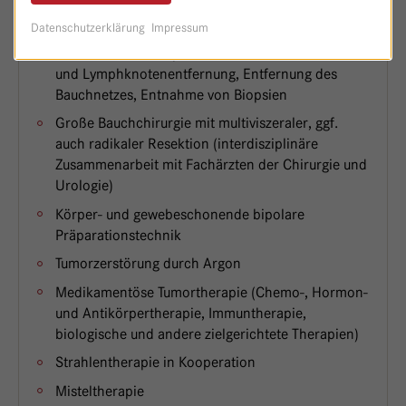
gezielten Entnahme von erkranktem Gewebe des
Gebärmutterhalses
Datenschutzerklärung
Impressum
Minimal-invasive Operationstechniken zur Tumor-
und Lymphknotenentfernung, Entfernung des
Bauchnetzes, Entnahme von Biopsien
Große Bauchchirurgie mit multiviszeraler, ggf.
auch radikaler Resektion (interdisziplinäre
Zusammenarbeit mit Fachärzten der Chirurgie und
Urologie)
Körper- und gewebeschonende bipolare
Präparationstechnik
Tumorzerstörung durch Argon
Medikamentöse Tumortherapie (Chemo-, Hormon-
und Antikörpertherapie, Immuntherapie,
biologische und andere zielgerichtete Therapien)
Strahlentherapie in Kooperation
Misteltherapie