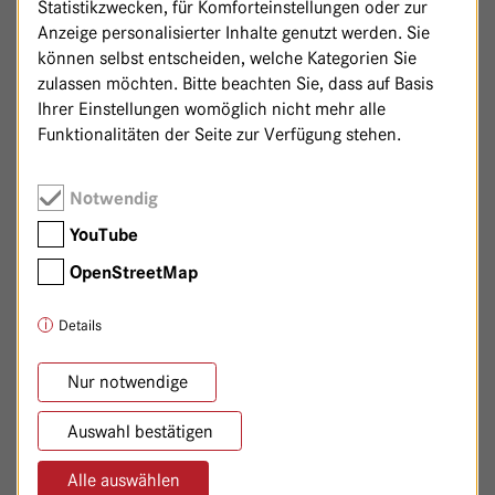
Statistikzwecken, für Komforteinstellungen oder zur
Anzeige personalisierter Inhalte genutzt werden. Sie
Dysplasiesprechstunde (Kolposkopiediplom) bei
können selbst entscheiden, welche Kategorien Sie
Veränderungen des Gebärmutterhalses, der
zulassen möchten. Bitte beachten Sie, dass auf Basis
Vagina, der Vulva oder des Perineums (Haut um
Ihrer Einstellungen womöglich nicht mehr alle
den Damm und den Anus)
Funktionalitäten der Seite zur Verfügung stehen.
Beratung zur HPV-Infektion und -Impfung (HPV =
humane Papilloma Viren)
Notwendig
Blasenspiegelung
YouTube
Enddarmspiegelung
OpenStreetMap
Magen- und Dickdarmspiegelung
Details
Therapie
Nur notwendige
Wächterlymphknoten-Entfernung bei Vulvakrebs
(Sentinel-Lymphknoten-Biopsie aus Leiste)
Auswahl bestätigen
Gewebe- und Organschonende
Operationstechniken, z.B. Target-Konisation zur
Alle auswählen