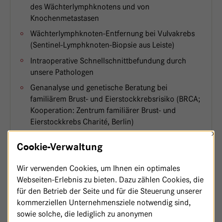
des Wächterlymphknotens und von
Knochenmetastasen
Wächterlymphknoten-Entfernung bei Vulvakrebs
(Sentinel-Lymphknoten-Biopsie aus Leiste)
Intraoperative Schnellschnittbefundung durch
unsere Pathologen
Genanalyse und genetische Beratung bei
familiärem Brust- und Eierstockkrebsrisiko (BRCA;
Kooperation: Zentrum familiärer Brust- und
Eierstockkrebs Charité, Berlin)
×
Molekularbiologische und molekulargenetische
Cookie-Verwaltung
Analysen zur Therapiefestlegung und bei
familiärem Risiko für andere erbliche
Wir verwenden Cookies, um Ihnen ein optimales
Erkrankungen neben Brust- und Eierstockkrebs,
Webseiten-Erlebnis zu bieten. Dazu zählen Cookies, die
z.B. dem hereditären non-polypösen colorectalen
für den Betrieb der Seite und für die Steuerung unserer
Carcinom (HNPCC, Lynch-Syndrom)
kommerziellen Unternehmensziele notwendig sind,
Mikrovaskuläre Lymphknotentransplantation bei
sowie solche, die lediglich zu anonymen
Lympödem