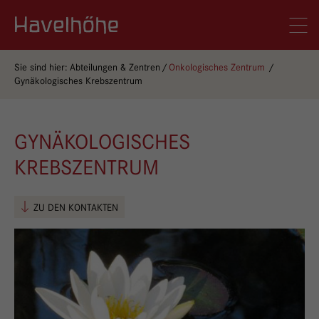
Logo Gemeinschaftskrankenhaus Havelhöhe
Men
Sie sind hier:
Abteilungen & Zentren
Onkologisches Zentrum
Gynäkologisches Krebszentrum
GYNÄKOLOGISCHES
KREBSZENTRUM
ZU DEN KONTAKTEN