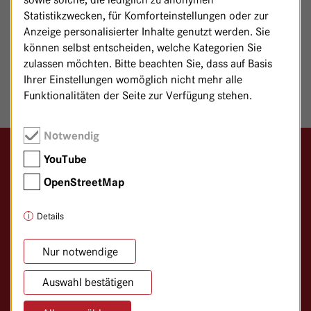
Statistikzwecken, für Komforteinstellungen oder zur
eine große Breite an Weiterbildungsbefugnissen und somit
Anzeige personalisierter Inhalte genutzt werden. Sie
Ausbildungsmöglichkeiten. Auch finden regelmäßig
können selbst entscheiden, welche Kategorien Sie
Ärztefortbildungen statt, zu denen Sie herzlich eingeladen
zulassen möchten. Bitte beachten Sie, dass auf Basis
sind.
Ihrer Einstellungen womöglich nicht mehr alle
Funktionalitäten der Seite zur Verfügung stehen.
Notwendig
YouTube
Logo GKH Havelhöhe
OpenStreetMap
Gemeinschaftskrankenhaus Havelhöhe
Klinik für Anthroposophische Medizin
Details
Kladower Damm 221
14089 Berlin
Nur notwendige
Auswahl bestätigen
030/365 01–0
030/365 01–366