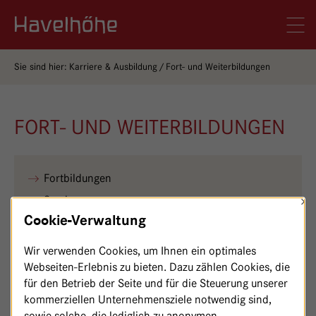
Logo Gemeinschaftskrankenhaus Havelhöhe
Men
Sie sind hier:
Karriere & Ausbildung
Fort- und Weiterbildungen
FORT- UND WEITERBILDUNGEN
Fortbildungen
×
Seminare
Cookie-Verwaltung
Weiterbildungsbefugnisse
Curricula
Wir verwenden Cookies, um Ihnen ein optimales
Webseiten-Erlebnis zu bieten. Dazu zählen Cookies, die
für den Betrieb der Seite und für die Steuerung unserer
kommerziellen Unternehmensziele notwendig sind,
sowie solche, die lediglich zu anonymen
Das Gemeinschaftskrankenhaus Havelhöhe verfügt über