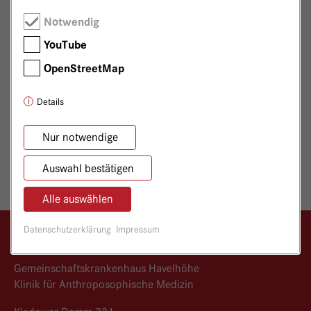
Ansprechpartnerin Hospitationen im ärztlichen
Notwendig
Bereich
YouTube
hospitation@
havelhoehe.
de
OpenStreetMap
Details
Nur notwendige
SEITE TEILEN
Auswahl bestätigen
Alle auswählen
Datenschutzerklärung
Impressum
Logo GKH Havelhöhe
Gemeinschaftskrankenhaus Havelhöhe
Klinik für Anthroposophische Medizin