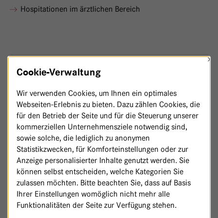
Hospitationen im ärztlichen Bereich
×
IHR KONTAKT FÜR PRAKTIKA UND
Cookie-Verwaltung
HOSPITATIONEN
Wir verwenden Cookies, um Ihnen ein optimales
Webseiten-Erlebnis zu bieten. Dazu zählen Cookies, die
für den Betrieb der Seite und für die Steuerung unserer
kommerziellen Unternehmensziele notwendig sind,
sowie solche, die lediglich zu anonymen
Britta Jaruschewitz
Statistikzwecken, für Komforteinstellungen oder zur
Ansprechpartnerin für Pflege-Praktika
Anzeige personalisierter Inhalte genutzt werden. Sie
können selbst entscheiden, welche Kategorien Sie
Praktikanten@
havelhoehe.
de
zulassen möchten. Bitte beachten Sie, dass auf Basis
Ihrer Einstellungen womöglich nicht mehr alle
Funktionalitäten der Seite zur Verfügung stehen.
Anke Rother