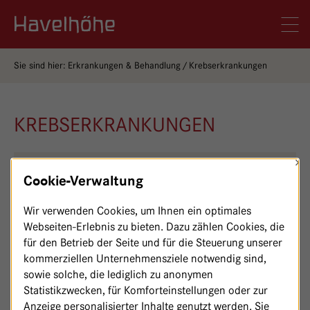
Logo Gemeinschaftskrankenhaus Havelhöhe
Men
Sie sind hier:
Erkrankungen & Behandlung
Krebserkrankungen
KREBSERKRANKUNGEN
×
Brustkrebs
Cookie-Verwaltung
Lungenkrebs
Wir verwenden Cookies, um Ihnen ein optimales
Darmkrebs
Webseiten-Erlebnis zu bieten. Dazu zählen Cookies, die
Bauchspeicheldrüsenkrebs
für den Betrieb der Seite und für die Steuerung unserer
kommerziellen Unternehmensziele notwendig sind,
Krebserkrankungen des weiblichen Unterleibs
sowie solche, die lediglich zu anonymen
Magenkrebs
Statistikzwecken, für Komforteinstellungen oder zur
Anzeige personalisierter Inhalte genutzt werden. Sie