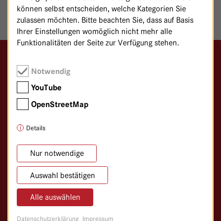
können selbst entscheiden, welche Kategorien Sie
zulassen möchten. Bitte beachten Sie, dass auf Basis
Ihrer Einstellungen womöglich nicht mehr alle
Funktionalitäten der Seite zur Verfügung stehen.
Logo GKH Havelhöhe
Notwendig
Gemeinschaftskrankenhaus Havelhöhe
YouTube
Klinik für Anthroposophische Medizin
OpenStreetMap
Kladower Damm 221
14089 Berlin
Details
030/365 01–0
Nur notwendige
030/365 01–366
Auswahl bestätigen
info@
havelhoehe.
de
Alle auswählen
Lageplan
Datenschutzerklärung
Impressum