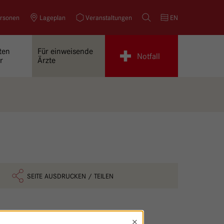
rsonen
Lageplan
Veranstaltungen
Suche
EN
ten
Für einweisende
Notfall
r
Ärzte
SEITE AUSDRUCKEN / TEILEN
×