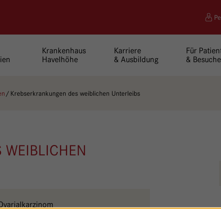
Pe
Krankenhaus
Karriere
Für Patien
ien
Havelhöhe
& Ausbildung
& Besuche
en
Krebserkrankungen des weiblichen Unterleibs
 WEIBLICHEN
Ovarialkarzinom