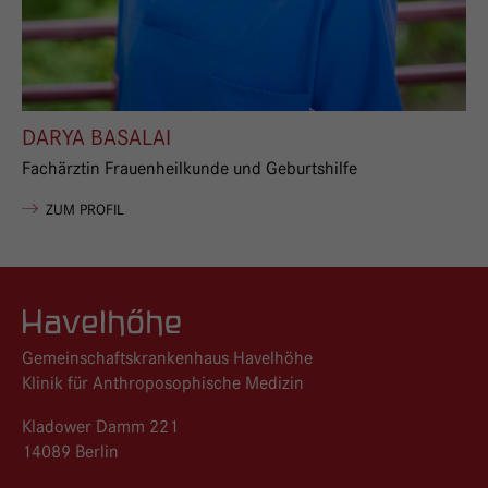
DARYA BASALAI
Fachärztin Frauenheilkunde und Geburtshilfe
VON DARYA BASALAI
ZUM PROFIL
Logo GKH Havelhöhe
Gemeinschaftskrankenhaus Havelhöhe
Klinik für Anthroposophische Medizin
Kladower Damm 221
14089 Berlin