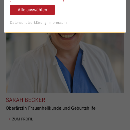
Alle auswählen
Datenschutzerklärung
Impressum
SARAH BECKER
Oberärztin Frauenheilkunde und Geburtshilfe
VON SARAH BECKER
ZUM PROFIL