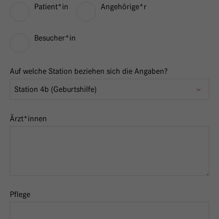
Patient*in
Angehörige*r
Besucher*in
Feedback zu den verschiedenen Abteilungen und Teams
Auf welche Station beziehen sich die Angaben?
Ärzt*innen
Pflege