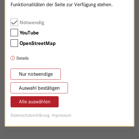
Funktionalitäten der Seite zur Verfügung stehen.
FREIWILLIGE ANGABEN
Notwendig
Vorname
YouTube
OpenStreetMap
Details
Nachname
Nur notwendige
Straße
Auswahl bestätigen
Alle auswählen
Hausnummer
Datenschutzerklärung
Impressum