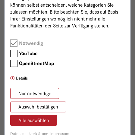
können selbst entscheiden, welche Kategorien Sie
zulassen möchten. Bitte beachten Sie, dass auf Basis
KONTAKT LOB- UND
Ihrer Einstellungen womöglich nicht mehr alle
BESCHWERDEMANAGEMENT
Funktionalitäten der Seite zur Verfügung stehen.
Dagmar Berger
Notwendig
Ansprechpartnerin
YouTube
030/365 01-6877
OpenStreetMap
030/365 01-6879
info@
havelhoehe.
de
Details
Kladower Damm 221
Nur notwendige
14089 Berlin
Auswahl bestätigen
Alle auswählen
Datenschutzerklärung
Impressum
SEITE TEILEN