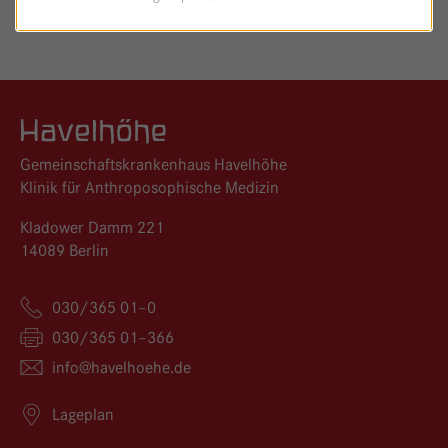
Logo GKH Havelhöhe
Gemeinschaftskrankenhaus Havelhöhe
Klinik für Anthroposophische Medizin
Kladower Damm 221
14089 Berlin
030/365 01–0
030/365 01–366
info@
havelhoehe.
de
Lageplan