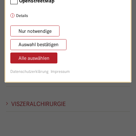
OpenStreetMap
SOZIALDIENST
Details
STOMATHERAPIE
Nur notwendige
Auswahl bestätigen
STRAHLENTHERAPIE
Alle auswählen
Datenschutzerklärung
Impressum
STUDIENEINHEIT/-SEKRETARIAT
VISZERALCHIRURGIE