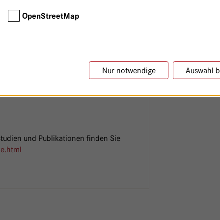
ten in entsprechende Studien.
OpenStreetMap
tation gekoppelt ist, können die Patienten
bildete Study Nurses helfen dabei, die
ür alle inhaltlichen und organisatorischen
Nur notwendige
Auswahl b
Studien und Publikationen finden Sie
he.html