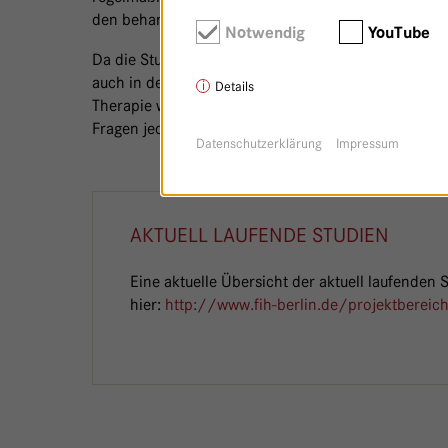
den behandelnden Ärzten den Einschluss der Patien
Notwendig
YouTube
Da die Studienambulanz mit der Nachsorge-Dokumen
auch in der Nachsorge weiter betreut werden. Ausge
Details
Therapie wie vorgesehen durchzuführen und stehen f
Fragen jederzeit zur Verfügung.
Datenschutzerklärung
Impressum
AKTUELL LAUFENDE STUDIEN
Eine aktuelle Übersicht der aktuell laufenden 
hier:
http://www.fih-berlin.de/projektbereic