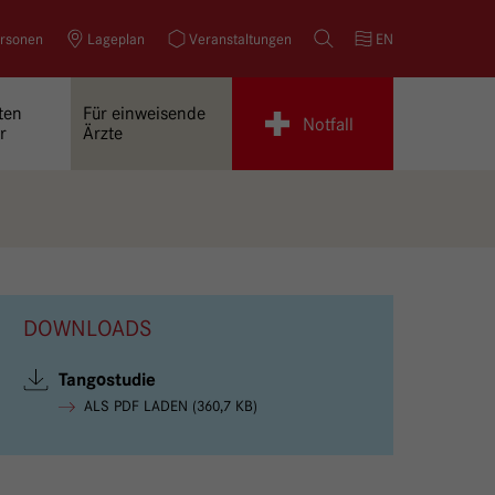
rsonen
Lageplan
Veranstaltungen
Suche
EN
ten
Für einweisende
Notfall
r
Ärzte
DOWNLOADS
Tangostudie
ALS PDF LADEN (360,7 KB)