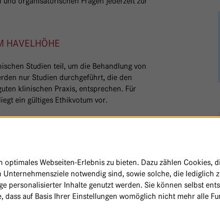
n und organisatorischen Fragen jederzeit zur
M HAVELHÖHE
ischen Studien teil, um die Behandlung von
rden nur Studien durchgeführt, die den
guten klinischen Praxis, entsprechen. Für
liegt ein gültiges Ethikvotum vor.
 Frage, so führt der behandelnde Arzt mit
cheidet sich die Patientin/der Patient
ständniserklärung), werden die Mitarbeiter
g eingebunden. Patientinnen und Patienten,
optimales Webseiten-Erlebnis zu bieten. Dazu zählen Cookies, die
eten, sich vor der Entlassung in der
 Unternehmensziele notwendig sind, sowie solche, die lediglich 
e personalisierter Inhalte genutzt werden. Sie können selbst ent
ntrum zwei Prüfärzte tätig, die die
, dass auf Basis Ihrer Einstellungen womöglich nicht mehr alle Fun
eisten. Die Studienassistentinnen nehmen
rkonferenzen teil und besprechen dort mit