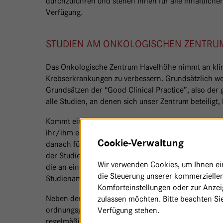
durchzuführen und stehen Ihnen für alle inhaltliche
Verfügung.
STUDIEN AM ONKOLOGISCHEN ZENTRU
Das Onkologische Zentrum Havelhöhe nimmt an klin
Krebserkrankungen zu verbessern. Grundsätzlich we
Grundsätzen der “Good Clinical Practice”, also der 
alle Studien, an denen sich unser Zentrum beteiligt, 
Kommt eine Patientin/ein Patient für eine Studie in
ihr/ihm ein ausführliches Aufklärungsgespräch. Ents
Cookie-Verwaltung
danach für eine Teilnahme (mit schriftlicher Einver
der Studienambulanz informiert und in die Betreuun
Wir verwenden Cookies, um Ihnen ein 
die an einer Studie teilnehmen möchten, werden geb
die Steuerung unserer kommerziellen
Studienambulanz vorzustellen.
Komforteinstellungen oder zur Anzeig
Neben der Studienassistentin Antje Merkle sind im Ze
zulassen möchten. Bitte beachten Sie
ordnungsgemäße Durchführung der Studien gewährl
Verfügung stehen.
regelmäßig an den wöchentlich stattfindenden Tumo