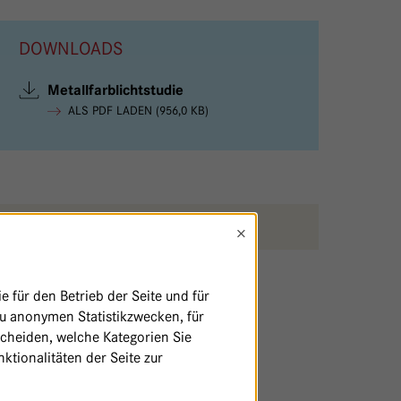
DOWNLOADS
Metallfarblichtstudie
ALS PDF LADEN (956,0 KB)
SEITE AUSDRUCKEN / TEILEN
×
 für den Betrieb der Seite und für
zu anonymen Statistikzwecken, für
scheiden, welche Kategorien Sie
ktionalitäten der Seite zur