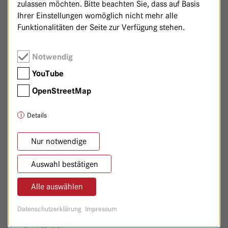
Nicole Linke
zulassen möchten. Bitte beachten Sie, dass auf Basis
Office-Assistenz Anästhesie und Intensivmedizin
Ihrer Einstellungen womöglich nicht mehr alle
Funktionalitäten der Seite zur Verfügung stehen.
030/365 01-6650
030/365 01-682
Notwendig
intensiv@
havelhoehe.
de
YouTube
Standort anzeigen
OpenStreetMap
Details
Nur notwendige
Auswahl bestätigen
Alle auswählen
Datenschutzerklärung
Impressum