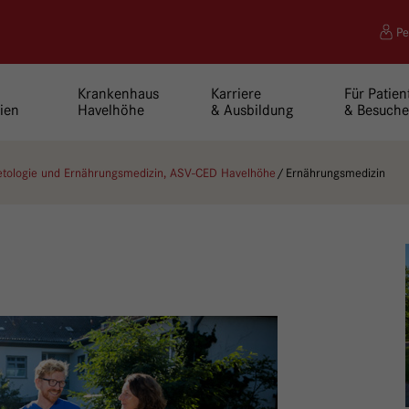
Pe
Krankenhaus
Karriere
Für Patien
ien
Havelhöhe
& Ausbildung
& Besuche
betologie und Ernährungsmedizin, ASV-CED Havelhöhe
Ernährungsmedizin