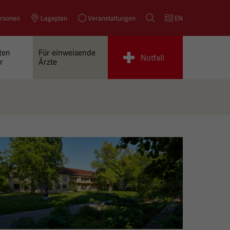
rsonen
Lageplan
Veranstaltungen
Suche
EN
ten
Für einweisende
Notfall
r
Ärzte