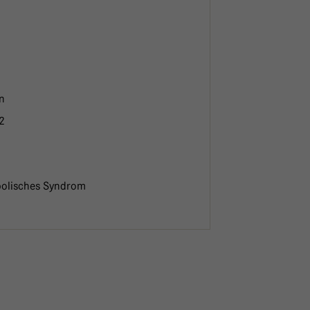
en
 2
bolisches Syndrom