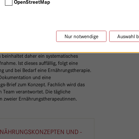
OpenStreetMap
apie und Dokumentation sind aus diesem
Nur notwendige
Auswahl b
 Krankheit, Verschlimmerung von Krankheit
en, wenn sie erkannt wird. Das
einhaltet daher ein systematisches
nahme. Ist dieses auffällig, folgt eine
g und bei Bedarf eine Ernährungstherapie.
 Dokumentation und eine
s-Brief zum Konzept. Fachlich wird das
 Team verantwortet. Die tägliche
en zweier Ernährungstherapeutinnen.
ERNÄHRUNGSKONZEPTEN UND -