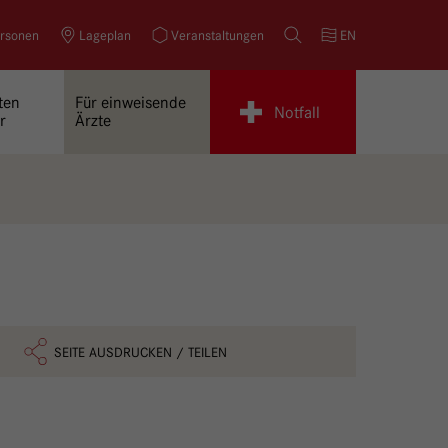
rsonen
Lageplan
Veranstaltungen
Suche
EN
ten
Für einweisende
Notfall
r
Ärzte
SEITE AUSDRUCKEN / TEILEN