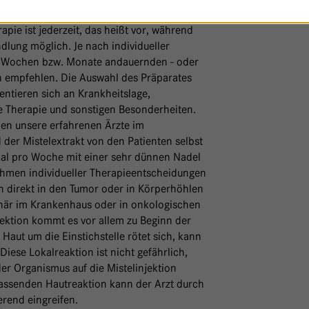
krankung von der Misteltherapie, sowohl
rapie ist jederzeit, das heißt vor, während
dlung möglich. Je nach individueller
ige Wochen bzw. Monate andauernden - oder
n empfehlen. Die Auswahl des Präparates
entieren sich an Krankheitslage,
e Therapie und sonstigen Besonderheiten.
en unsere erfahrenen Ärzte im
der Mistelextrakt von den Patienten selbst
imal pro Woche mit einer sehr dünnen Nadel
Rahmen individueller Therapieentscheidungen
en direkt in den Tumor oder in Körperhöhlen
onär im Krankenhaus oder in onkologischen
ektion kommt es vor allem zu Beginn der
Haut um die Einstichstelle rötet sich, kann
iese Lokalreaktion ist nicht gefährlich,
der Organismus auf die Mistelinjektion
chlassenden Hautreaktion kann der Arzt durch
rend eingreifen.