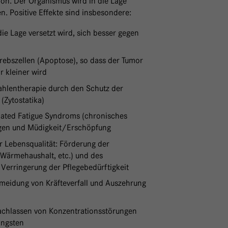
ion. Der Organismus wird in die Lage
n. Positive Effekte sind insbesondere:
ie Lage versetzt wird, sich besser gegen
rebszellen (Apoptose), so dass der Tumor
 kleiner wird
ahlentherapie durch den Schutz der
(Zytostatika)
ated Fatigue Syndroms (chronisches
ngen und Müdigkeit/Erschöpfung
r Lebensqualität: Förderung der
, Wärmehaushalt, etc.) und des
 Verringerung der Pflegebedürftigkeit
rmeidung von Kräfteverfall und Auszehrung
Nachlassen von Konzentrationsstörungen
Ängsten