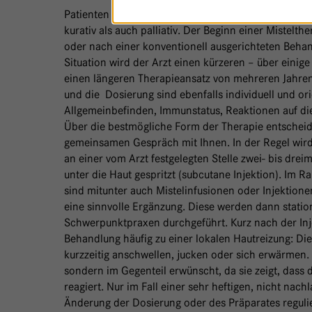
Patienten profitieren in allen Phasen einer Krebser
kurativ als auch palliativ. Der Beginn einer Mistelthe
oder nach einer konventionell ausgerichteten Behan
Situation wird der Arzt einen kürzeren – über ein
einen längeren Therapieansatz von mehreren Jahre
und die Dosierung sind ebenfalls individuell und ori
Allgemeinbefinden, Immunstatus, Reaktionen auf di
Über die bestmögliche Form der Therapie entscheid
gemeinsamen Gespräch mit Ihnen. In der Regel wird 
an einer vom Arzt festgelegten Stelle zwei- bis dre
unter die Haut gespritzt (subcutane Injektion). Im 
sind mitunter auch Mistelinfusionen oder Injektion
eine sinnvolle Ergänzung. Diese werden dann stati
Schwerpunktpraxen durchgeführt. Kurz nach der Inj
Behandlung häufig zu einer lokalen Hautreizung: Die 
kurzzeitig anschwellen, jucken oder sich erwärmen. D
sondern im Gegenteil erwünscht, da sie zeigt, dass 
reagiert. Nur im Fall einer sehr heftigen, nicht na
Änderung der Dosierung oder des Präparates regulie