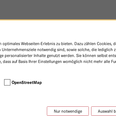
erfassen, wurde in den letzten Jahren eine
ethodik durchgeführt, so dass sich
achweisen und einordnen lassen (einen
. Für die Therapie stehen unterschiedliche
optimales Webseiten-Erlebnis zu bieten. Dazu zählen Cookies, die
gung, die gezielt nach bestehenden
 Unternehmensziele notwendig sind, sowie solche, die lediglich 
gsverfahren beeinflusst in
e personalisierter Inhalte genutzt werden. Sie können selbst ent
ng, Verträglichkeit und die Einsatzbereiche
, dass auf Basis Ihrer Einstellungen womöglich nicht mehr alle Fun
ssrige Auszüge, frische Presssäfte oder
 Grundsätzlich ist es möglich, alle
u behandeln. Besonders gut erforscht ist die
nkrebs. Aber auch Lungenkrebs-,
OpenStreetMap
 sich gut durch Mistelextrakte
 bei akuten Leukämien ist Vorsicht geboten.
ten zum Nutzen der Misteltherapie bei
Für und Wider von Ihrem behandelnden Arzt
Nur notwendige
Auswahl b