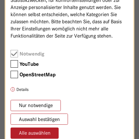
Statistikzwecken, für Komforteinstellungen oder zur
Facharzt für Innere Medizin, Diabetologie, Geriatrie, Arzt
Anzeige personalisierter Inhalte genutzt werden. Sie
für Anthroposophische Medizin GAÄD
können selbst entscheiden, welche Kategorien Sie
zulassen möchten. Bitte beachten Sie, dass auf Basis
Ihrer Einstellungen womöglich nicht mehr alle
MITGLIEDSCHAFTEN
Funktionalitäten der Seite zur Verfügung stehen.
Deutsche Gesellschaft für Innere Medizin (DGIM)
Notwendig
Deutsche Gesellschaft für Geriatrie (DGG)
YouTube
Deutsche Diabetes Gesellschaft (DDG)
OpenStreetMap
Gesellschaft Anthroposophischer Ärzte in Deutschland
(GAÄD)
Details
Berliner Diabetesgesellschaft (BDG)
European Society of Integrative Medicine e.V. (ESIM)
Nur notwendige
Ärztinnen und Ärzte-Initiative MEZIS – mein Essen zahl‘
Auswahl bestätigen
ich selbst e. V.
Alle auswählen