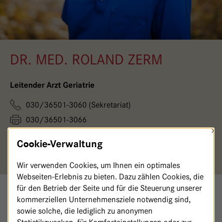
DR. MED. ROLAND ZERM
Leitender Arzt Geriatrie
030/36501-3060 (Sekretariat)
030/36501-3066
×
Geriatrie@
havelhoehe.
de
Cookie-Verwaltung
Fachgebiet: Diabetologie, Geriatrie
Wir verwenden Cookies, um Ihnen ein optimales
Webseiten-Erlebnis zu bieten. Dazu zählen Cookies, die
für den Betrieb der Seite und für die Steuerung unserer
kommerziellen Unternehmensziele notwendig sind,
FACHLICHE QUALIFIKATIONEN
sowie solche, die lediglich zu anonymen