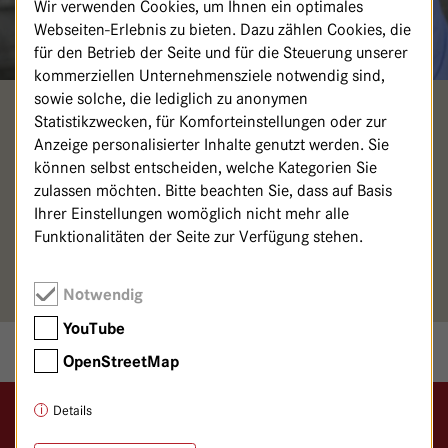
Wir verwenden Cookies, um Ihnen ein optimales
Webseiten-Erlebnis zu bieten. Dazu zählen Cookies, die
für den Betrieb der Seite und für die Steuerung unserer
kommerziellen Unternehmensziele notwendig sind,
sowie solche, die lediglich zu anonymen
ROBERT KORELL
Statistikzwecken, für Komforteinstellungen oder zur
Anzeige personalisierter Inhalte genutzt werden. Sie
können selbst entscheiden, welche Kategorien Sie
Facharzt für Anästhesie und Notfallmedizin
zulassen möchten. Bitte beachten Sie, dass auf Basis
030/36501-6650 (Sekretariat)
Ihrer Einstellungen womöglich nicht mehr alle
Funktionalitäten der Seite zur Verfügung stehen.
SekretariatAnaesthesie@
havelhoehe.
de
Fachgebiet: Anästhesie
Notwendig
YouTube
OpenStreetMap
Details
Logo GKH Havelhöhe