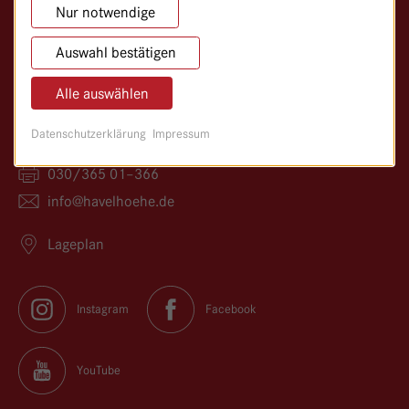
Nur notwendige
Gemeinschaftskrankenhaus Havelhöhe
Klinik für Anthroposophische Medizin
Auswahl bestätigen
Kladower Damm 221
Alle auswählen
14089 Berlin
Datenschutzerklärung
Impressum
030/365 01–0
030/365 01–366
info@
havelhoehe.
de
Lageplan
Instagram
Facebook
YouTube