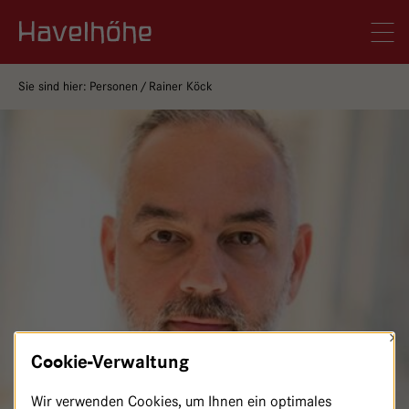
Logo Gemeinschaftskrankenhaus Havelhöhe
Men
Sie sind hier:
Personen
Rainer Köck
×
Cookie-Verwaltung
Wir verwenden Cookies, um Ihnen ein optimales