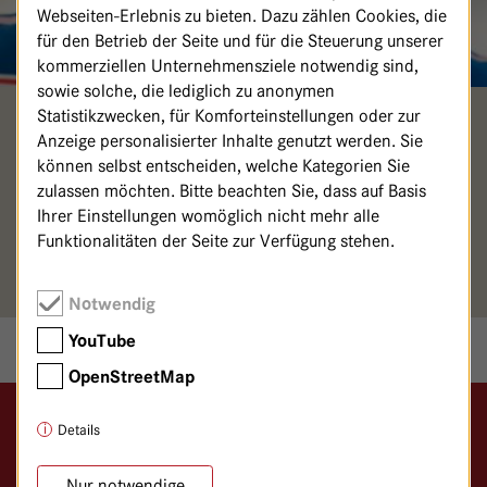
Webseiten-Erlebnis zu bieten. Dazu zählen Cookies, die
für den Betrieb der Seite und für die Steuerung unserer
kommerziellen Unternehmensziele notwendig sind,
sowie solche, die lediglich zu anonymen
Statistikzwecken, für Komforteinstellungen oder zur
RAINER KÖCK
Anzeige personalisierter Inhalte genutzt werden. Sie
können selbst entscheiden, welche Kategorien Sie
Rhythm. Masseur
zulassen möchten. Bitte beachten Sie, dass auf Basis
Ihrer Einstellungen womöglich nicht mehr alle
030/36501-374
Funktionalitäten der Seite zur Verfügung stehen.
Fachgebiet: Rhythm. Massage
Notwendig
YouTube
OpenStreetMap
Details
Logo GKH Havelhöhe
Gemeinschaftskrankenhaus Havelhöhe
Nur notwendige