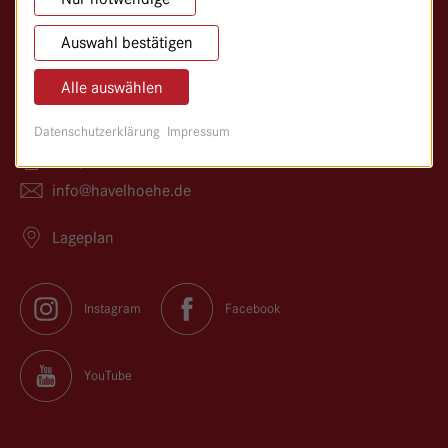
Klinik für Anthroposophische Medizin
Auswahl bestätigen
Kladower Damm 221
14089 Berlin
Alle auswählen
030/365 01–0
Datenschutzerklärung
Impressum
030/365 01–366
info@
havelhoehe.
de
Lageplan
Instagram
Facebook
YouTube