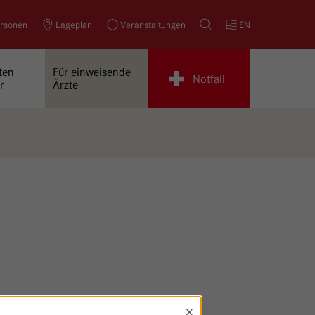
rsonen
Lageplan
Veranstaltungen
Suche
EN
ten
Für einweisende
Notfall
r
Ärzte
×