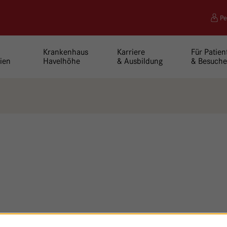
Pe
Krankenhaus
Karriere
Für Patien
ien
Havelhöhe
& Ausbildung
& Besuche