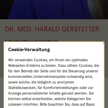
DR. MED. HARALD GERSTETTER
Leitender Oberarzt Anästhesie
×
Cookie-Verwaltung
030/36501-6650 (Sekretariat)
SekretariatAnaesthesie@
havelhoehe.
de
Wir verwenden Cookies, um Ihnen ein optimales
Webseiten-Erlebnis zu bieten. Dazu zählen Cookies, die
Fachgebiet: Anästhesie
für den Betrieb der Seite und für die Steuerung unserer
kommerziellen Unternehmensziele notwendig sind,
sowie solche, die lediglich zu anonymen
Statistikzwecken, für Komforteinstellungen oder zur
FACHLICHE QUALIFIKATIONEN
Anzeige personalisierter Inhalte genutzt werden. Sie
können selbst entscheiden, welche Kategorien Sie
Facharzt für Anästhesiologie, Zusatzbezeichnung
zulassen möchten. Bitte beachten Sie, dass auf Basis
Notfallmedizin, OP-Manager