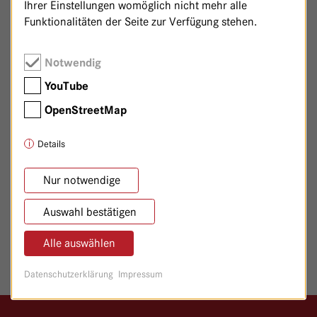
Ihrer Einstellungen womöglich nicht mehr alle
Funktionalitäten der Seite zur Verfügung stehen.
MITGLIEDSCHAFTEN
Notwendig
BDA - Bund Deutscher Anästhesisten
YouTube
agswn - Arbeitsgemeinschaft Südwestdeutscher
OpenStreetMap
Notärzte
Details
Nur notwendige
WEITERBILDUNGSBEFUGNIS
Auswahl bestätigen
Anästhesiologie 42 Monate
Alle auswählen
Das Curriculum finden Sie
hier
Datenschutzerklärung
Impressum