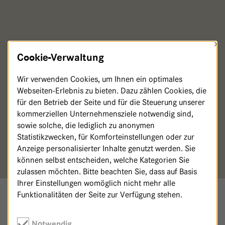
×
CLAUDIA DECKER
Cookie-Verwaltung
Wir verwenden Cookies, um Ihnen ein optimales
Sozialdienst, Stationen 6 und 8
Webseiten-Erlebnis zu bieten. Dazu zählen Cookies, die
für den Betrieb der Seite und für die Steuerung unserer
030/365 01-149
kommerziellen Unternehmensziele notwendig sind,
030/36501-243
sowie solche, die lediglich zu anonymen
Statistikzwecken, für Komforteinstellungen oder zur
Zuständig für:
Station 6 (Kardiologie)
Anzeige personalisierter Inhalte genutzt werden. Sie
Station 8 (Chirurgie)
können selbst entscheiden, welche Kategorien Sie
zulassen möchten. Bitte beachten Sie, dass auf Basis
Ihrer Einstellungen womöglich nicht mehr alle
Funktionalitäten der Seite zur Verfügung stehen.
FACHLICHE QUALIFIKATIONEN
Notwendig