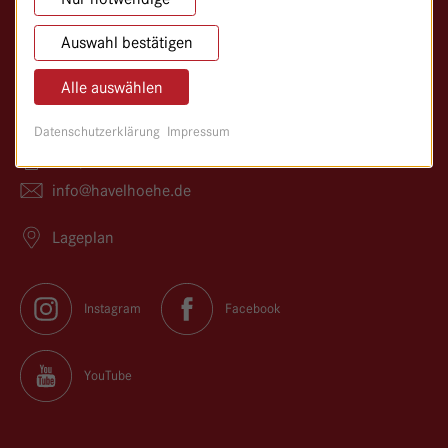
Klinik für Anthroposophische Medizin
Auswahl bestätigen
Kladower Damm 221
14089 Berlin
Alle auswählen
030/365 01–0
Datenschutzerklärung
Impressum
030/365 01–366
info@
havelhoehe.
de
Lageplan
Instagram
Facebook
YouTube