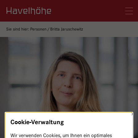
Logo Gemeinschaftskrankenhaus Havelhöhe
Men
Sie sind hier:
Personen
Britta Jaruschewitz
×
Cookie-Verwaltung
Wir verwenden Cookies, um Ihnen ein optimales