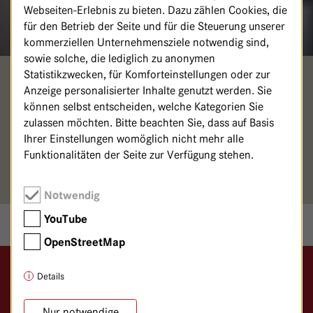
Webseiten-Erlebnis zu bieten. Dazu zählen Cookies, die
für den Betrieb der Seite und für die Steuerung unserer
kommerziellen Unternehmensziele notwendig sind,
sowie solche, die lediglich zu anonymen
Statistikzwecken, für Komforteinstellungen oder zur
BRITTA JARUSCHEWITZ
Anzeige personalisierter Inhalte genutzt werden. Sie
können selbst entscheiden, welche Kategorien Sie
Sekretariat der Pflegedienstleitung
zulassen möchten. Bitte beachten Sie, dass auf Basis
Ihrer Einstellungen womöglich nicht mehr alle
030/365 01-150
Funktionalitäten der Seite zur Verfügung stehen.
britta.jaruschewitz@
havelhoehe.
de
Notwendig
YouTube
OpenStreetMap
Details
Logo GKH Havelhöhe
Gemeinschaftskrankenhaus Havelhöhe
Nur notwendige