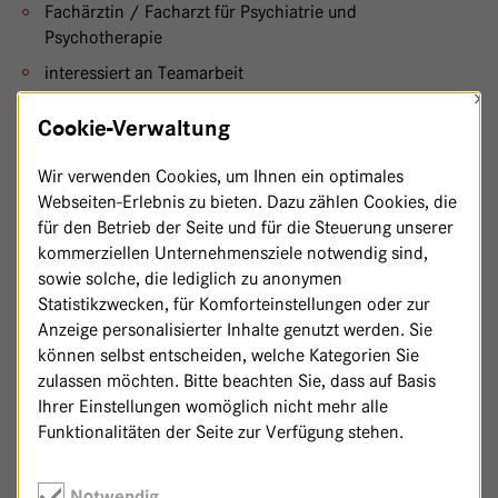
Fachärztin / Facharzt für Psychiatrie und
Psychotherapie
interessiert an Teamarbeit
×
offen und interessiert an anthroposophischer Medizin
Cookie-Verwaltung
WIR BIETEN
Wir verwenden Cookies, um Ihnen ein optimales
Webseiten-Erlebnis zu bieten. Dazu zählen Cookies, die
innovative Konzepte der Psychosomatischen Medizin
für den Betrieb der Seite und für die Steuerung unserer
und Psychotherapie
kommerziellen Unternehmensziele notwendig sind,
sowie solche, die lediglich zu anonymen
eine integrative Psychotherapie mit dem Schwerpunkt
Statistikzwecken, für Komforteinstellungen oder zur
Schematherapie
Anzeige personalisierter Inhalte genutzt werden. Sie
ein gut etabliertes psychosomatisches Konsiliar-Liaison-
können selbst entscheiden, welche Kategorien Sie
Konzept
zulassen möchten. Bitte beachten Sie, dass auf Basis
Ihrer Einstellungen womöglich nicht mehr alle
eine sehr gute kollegiale und motivierende
Funktionalitäten der Seite zur Verfügung stehen.
Teamatmosphäre
Teamsupervisionen
Notwendig