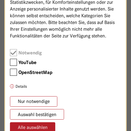
Statistikzwecken, für Komforteinstellungen oder zur
spirituelle Dimension berücksichtigen.
Anzeige personalisierter Inhalte genutzt werden. Sie
können selbst entscheiden, welche Kategorien Sie
Anthroposophische Medikamente,
Leibliche Dimension:
zulassen möchten. Bitte beachten Sie, dass auf Basis
äußere Anwendungen, Wickel, Einreibungen,
Ihrer Einstellungen womöglich nicht mehr alle
Öldispersionsbäder, Sport- und Physiotherapie
Funktionalitäten der Seite zur Verfügung stehen.
Vermittlung von Wissen
Psychische Dimension:
(Psychoedukation), Patientenschulung, therapeutisches
Notwendig
Malen, Musiktherapie, Therapeutische Eurythmie,
therapeutisches Plastizieren
YouTube
OpenStreetMap
Psychotherapie (Schematherapie
Spirituelle Dimension:
nach J. Young, Verhaltenstherapie, tiefenpsychologisch
Details
fundierte Psychotherapie, Anthroposophische
Psychotherapie), Meditation
Nur notwendige
Verbesserung der Stimmung und der
Ziel der Behandlung:
anderen Symptome der Depression, Verbesserung der
Auswahl bestätigen
Lebensqualität
Alle auswählen