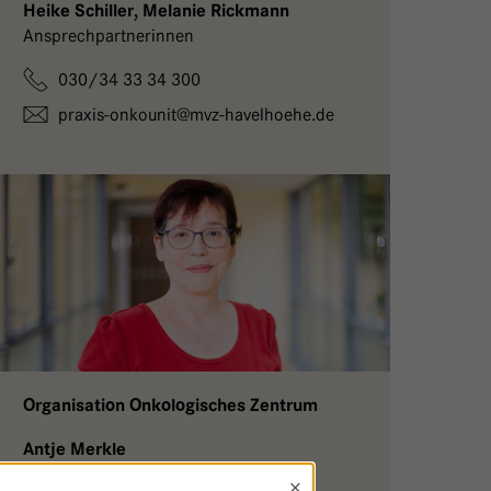
Heike Schiller, Melanie Rickmann
Ansprechpartnerinnen
030/34 33 34 300
praxis-onkounit@
mvz-havelhoehe.
de
Organisation Onkologisches Zentrum
Antje Merkle
Koordination
×