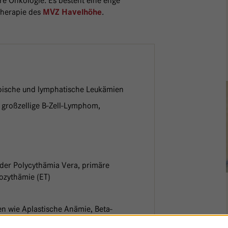
näre Onkologie. Es besteht eine enge
therapie des
.
MVZ Havelhöhe
oische und lymphatische Leukämien
 großzellige B-Zell-Lymphom,
 der Polycythämia Vera, primäre
ozythämie (ET)
n wie Aplastische Anämie, Beta-
, paroxysmale nächtliche