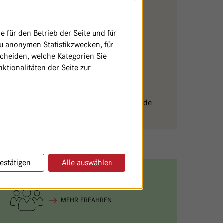
antje.merkle@
havelhoehe.
de
 für den Betrieb der Seite und für
zu anonymen Statistikzwecken, für
Nachsorgedokumentation und
scheiden, welche Kategorien Sie
Studienambulanz
ktionalitäten der Seite zur
030/365 01-347
Nachsorgeambulanz@
havelhoehe.
de
estätigen
Alle auswählen
DAS BEHANDELNDE TEAM
MEHR ERFAHREN