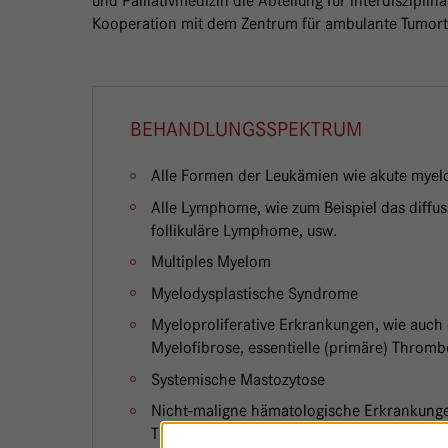
und Palliativmedizin die Abteilung für interdiszipli
Kooperation mit dem Zentrum für ambulante Tumor
BEHANDLUNGSSPEKTRUM
Alle Formen der Leukämien wie akute myel
Alle Lymphome, wie zum Beispiel das diffus
follikuläre Lymphome, usw.
Multiples Myelom
Myelodysplastische Syndrome
Myeloproliferative Erkrankungen, wie auch
Myelofibrose, essentielle (primäre) Thromb
Systemische Mastozytose
Nicht-maligne hämatologische Erkrankunge
Thalassämie, Immunthrombozytopenie (ITP)