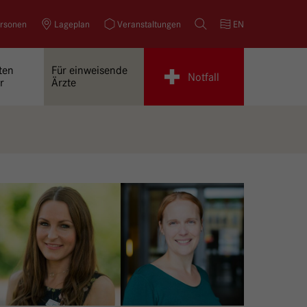
rsonen
Lageplan
Veranstaltungen
Suche
EN
ten
Für einweisende
Notfall
r
Ärzte