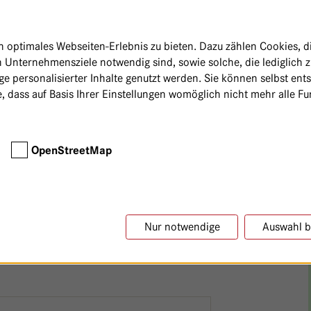
n u.a.
peiseröhrenkrebs, Magenkrebs, Krebs
more), Dünndarmkarzinome,
optimales Webseiten-Erlebnis zu bieten. Dazu zählen Cookies, die
al(rand)karzinome
 Unternehmensziele notwendig sind, sowie solche, die lediglich 
der Lunge
e personalisierter Inhalte genutzt werden. Sie können selbst ent
, dass auf Basis Ihrer Einstellungen womöglich nicht mehr alle Fun
erstock, Uterus, Vagina und Vulva)
achärzten behandeln wir auch
e, Harnleiter und
OpenStreetMap
Hoden- und Keimzelltumore sowie
hrenbereichs
astome)
Nur notwendige
Auswahl b