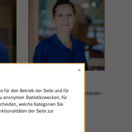
×
DR. MED. UNIV.
NINA HAUTER
 für den Betrieb der Seite und für
or
Oberärztin Chirurgie und Fachärztin
zu anonymen Statistikzwecken, für
für Viszeralchirurgie
scheiden, welche Kategorien Sie
ktionalitäten der Seite zur
L
VON NINA HAUTER
ZUM PROFIL