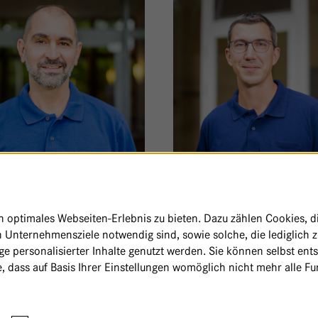
 TAY ABOU-GHAZALÉ
DR. MED.
JONAS HACKL
r Arzt Chirurgie und
optimales Webseiten-Erlebnis zu bieten. Dazu zählen Cookies, die
ebszentrum
Oberarzt Chirurgie, Koordinat
 Unternehmensziele notwendig sind, sowie solche, die lediglich 
Darmkrebszentrum
VON HATEM TAY ABOU-GHAZALÉ
e personalisierter Inhalte genutzt werden. Sie können selbst ent
PROFIL
, dass auf Basis Ihrer Einstellungen womöglich nicht mehr alle Fun
VON JONAS HACK
ZUM PROFIL