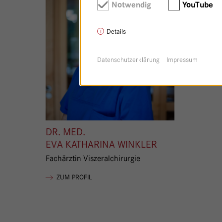
Notwendig
YouTube
Details
Datenschutzerklärung
Impressum
DR. MED.
EVA KATHARINA WINKLER
Fachärztin Viszeralchirurgie
VON EVA KATHARINA WINKLER
ZUM PROFIL