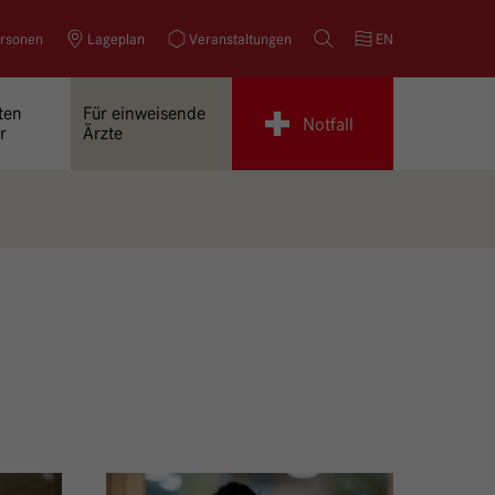
rsonen
Lageplan
Veranstaltungen
Suche
EN
ten
Für einweisende
Notfall
r
Ärzte