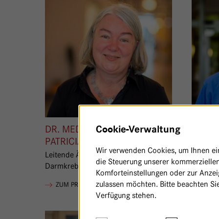
DR. MED.
HATEM
Cookie-Verwaltung
PATRICIA DÉ-MALTER
Leitende
Wir verwenden Cookies, um Ihnen ein 
Darmkr
Leitende Ärztin Chirurgie und
die Steuerung unserer kommerziellen
Darmkrebszentrum
Komforteinstellungen oder zur Anzeig
ZUM 
zulassen möchten. Bitte beachten Sie
VON PATRICIA DÉ-MALTER
ZUM PROFIL
Verfügung stehen.