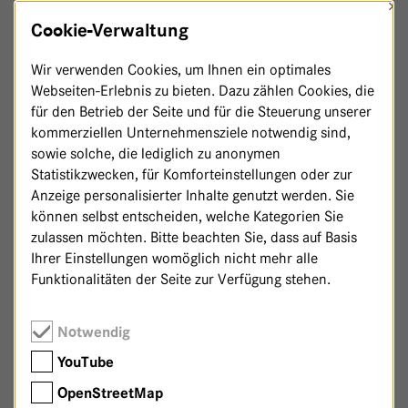
×
Die tagesklinische Behandlung findet an einem
Cookie-Verwaltung
Tag pro Woche mit 5 bis 6 Therapieeinheiten á 45
Minuten über 3 Monate statt.
Wir verwenden Cookies, um Ihnen ein optimales
Webseiten-Erlebnis zu bieten. Dazu zählen Cookies, die
für den Betrieb der Seite und für die Steuerung unserer
Handelt es sich um Einzelbehandlungen oder um
kommerziellen Unternehmensziele notwendig sind,
ein Gruppenangebot?
sowie solche, die lediglich zu anonymen
Das Modul ist ein gruppentherapeutisches
Statistikzwecken, für Komforteinstellungen oder zur
Angebot mit einer Gruppengröße von bis zu 14
Anzeige personalisierter Inhalte genutzt werden. Sie
Menschen.
können selbst entscheiden, welche Kategorien Sie
zulassen möchten. Bitte beachten Sie, dass auf Basis
Ihrer Einstellungen womöglich nicht mehr alle
Gibt es eine Arbeitsunfähigkeitsbescheinigung
Funktionalitäten der Seite zur Verfügung stehen.
(AU)?
Für die Therapietage wird eine
Notwendig
Liegebescheinigung ausgehändigt.
YouTube
OpenStreetMap
Ist die Tagesklink barrierefrei?