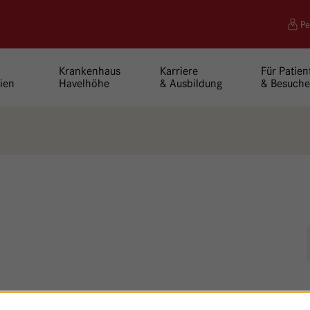
Pe
Krankenhaus
Karriere
Für Patien
ien
Havelhöhe
& Ausbildung
& Besuche