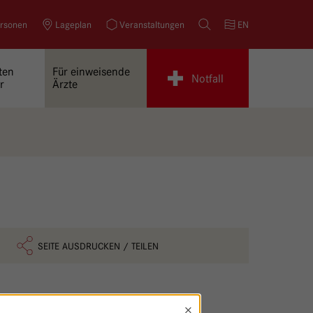
rsonen
Lageplan
Veranstaltungen
Suche
EN
ten
Für einweisende
Notfall
r
Ärzte
SEITE AUSDRUCKEN / TEILEN
×